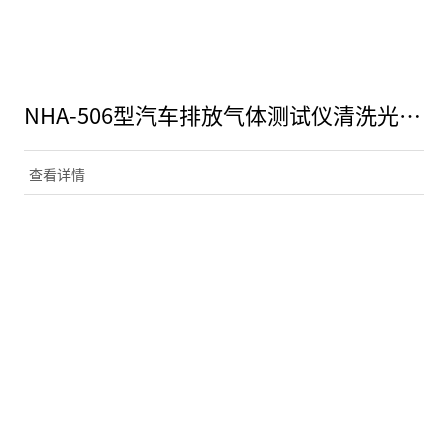
NHA-506型汽车排放气体测试仪清洗光学
平台教学视频
查看详情