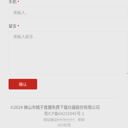
手机
留言
确认
©2024 佛山市橘子直播免费下载仪器股份有限公司
粤ICP备64232845号-1
网站建设：新网
SEO标签