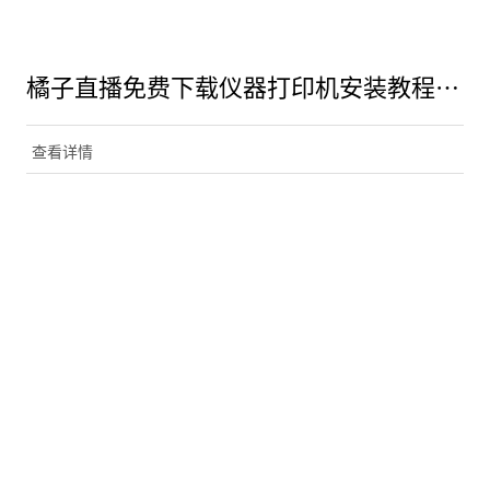
橘子直播免费下载仪器打印机安装教程
（NHA废气分析仪和NHT不透光度计）
查看详情