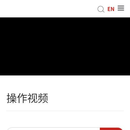
EN
操作视频